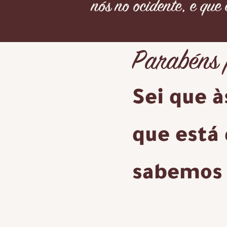
nós no ocidente, e que
Parabéns 
Se
i que à
que está
sabemos 