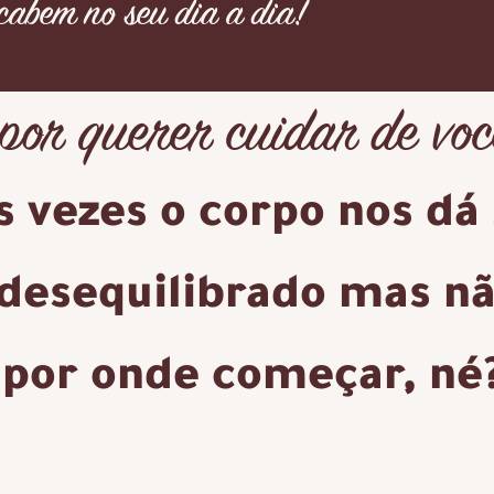
 cabem no seu dia a dia!
por querer cuidar de voc
s vezes o corpo nos dá 
 desequilibrado mas n
por onde começar, né