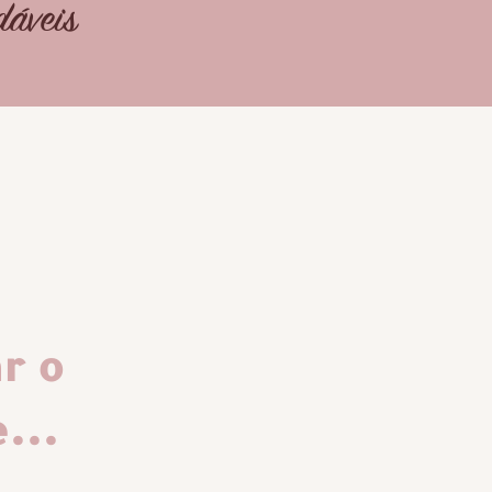
dáveis
r o
...