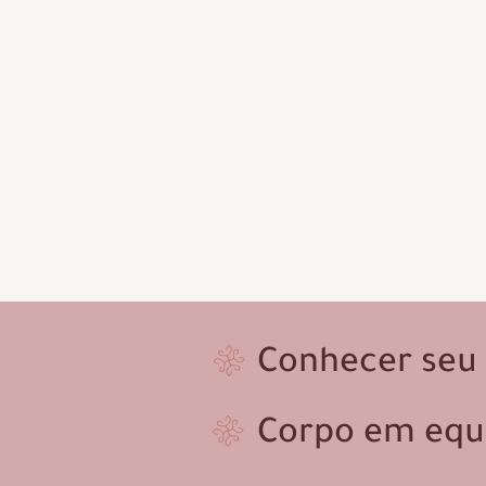
Conhecer seu
Corpo em
equi