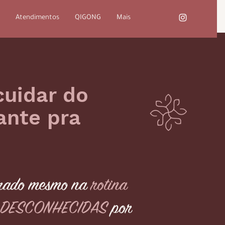
Atendimentos
QIGONG
Mais
cuidar do
ante pra
ibrado mesmo na
rotina
DESCONHECIDAS
por