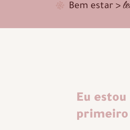
l
Bem estar >
Eu estou 
primeiro 