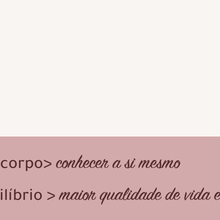
Veja abaixo os testes
dos outros órgãos
conhecer a si mesmo
 corpo>
maior qualidade de vida 
líbrio >