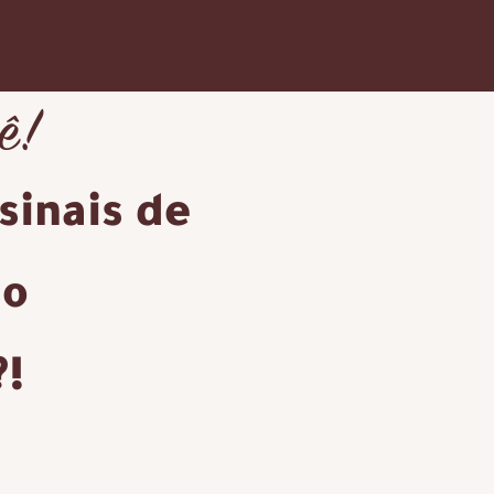
ê!
sinais de
ão
?!