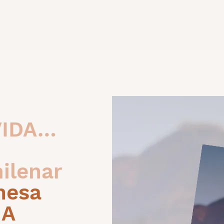
VIDA…
ilenar
nesa
NA