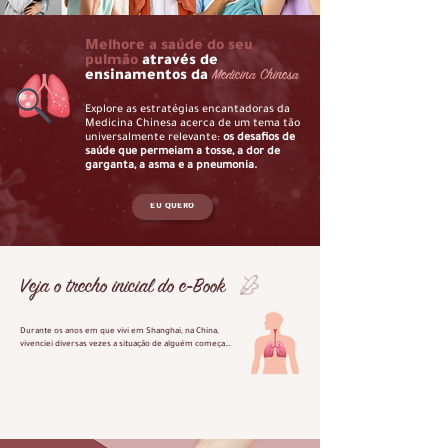
Melhore a saúde do seu
pulmão
através de
Medicina Chinesa
ensinamentos da
Explore as estratégias encantadoras da
Medicina Chinesa acerca de um tema tão
universalmente relevante:
os desafios de
saúde que permeiam a tosse, a dor de
garganta, a asma e a pneumonia.
EU QUERO
Veja o trecho inicial do e-Book
Durante os anos em que vivi em Shanghai, na China, 
vivenciei diversas vezes a situação de alguém começar 
a tossir e algum amigo ou amiga trazer um copo com 
água quente e recomendar àquela pessoa comer uma 
pera, algo que seria considerado muito estranho para 
nós aqui no Ocidente, e que vamos abordar mais 
detalhadamente neste e-Book.

Na China, os hospitais adotam uma série de protocolos 