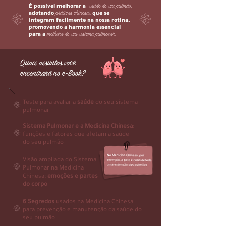
saúde do seu pulmão,
É possível melhorar a
práticas chinesas
adotando
que se
integram facilmente na nossa rotina,
promovendo a harmonia essencial
melhora do seu sistema pulmonar.
para a
Quais assuntos você
encontrará no e-Book?
Teste para avaliar a
saúde
do seu sistema
pulmonar
Sistema Pulmonar e a Medicina Chinesa:
funções e fatores que afetam a saúde
do seu pulmão
Visão ampliada do Sistema
Pulmonar na Medicina
Chinesa:
emoções e partes
do corpo
6 Segredos
usados na Medicina Chinesa
para prevenção e manutenção da saúde do
seu pulmão