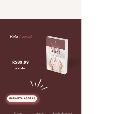
Valor
Especial
De:
R$99,80
por
R$89,99
à vista
GARANTA AGORA!
Idioma
Acesso
Ano de elaboração