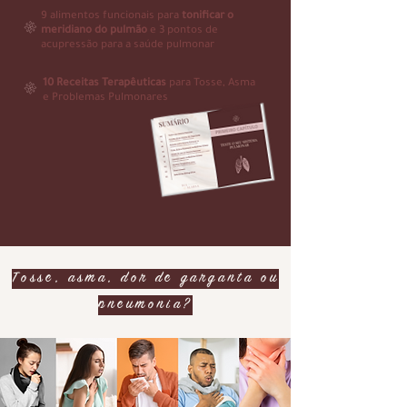
9 alimentos funcionais para
tonificar o
meridiano do pulmão
e 3 pontos de
acupressão para a saúde pulmonar
10 Receitas Terapêuticas
para Tosse, Asma
e Problemas Pulmonares
Tosse, asma, dor de garganta ou
pneumonia?