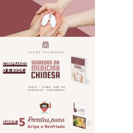
de tratamento durante o verão, antecipando-se à 
chegada do outono, com o objetivo de prevenir 
problemas pulmonares comuns nessa estação, como a 
asma. Essa prática ilustra bem a abordagem proativa 
da Medicina Chinesa, que visa fortalecer o corpo antes 
mesmo que os desequilíbrios se manifestem.

Infelizmente, essa abordagem está longe de ser 
comum no Ocidente. Aqui, muitas vezes só nos 
lembramos de cuidar da saúde quando os sintomas já 
estão presentes, como uma tosse persistente ou uma 
dor de garganta incômoda. Nesses momentos, a 
tendência é buscar uma solução rápida na farmácia, 
muitas vezes optando por medicamentos que apenas 
mascaram os sintomas, sem tratar a raiz do problema. 
Esse tipo de abordagem pode até mesmo 
desequilibrar ainda mais o corpo, em vez de 
COMPRANDO
promover a verdadeira cura e bem-estar...
O E-BOOK:
Receitas para
5
GANHE:
Gripe e Resfriado