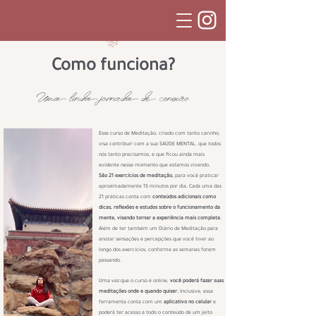
Como funciona?
Uma linda jornada de conexão
Esse curso de Meditação, criado com tanto carinho,
visa contribuir com a sua SAÚDE MENTAL, que todos
nós tanto precisamos, e que ficou ainda mais
evidente nesse momento que estamos vivendo.
São 21 exercícios de meditação,
para você praticar
aproximadamente 15 minutos por dia
.
Cada uma das
21 práticas conta com
conteúdos adicionais como
dicas, reflexões e estudos sobre o funcionamento da
mente, visando tornar a experiência mais completa
.
Além de ter também um Diário de Meditação para
anotar sensações e percepções que você tiver ao
longo dos exercícios, conforme as semanas forem
passando.
Uma vez que o curso é online,
você poderá fazer suas
meditações onde e quando quiser.
Inclusive, essa
ferramenta conta com um
aplicativo no celular
e
poderá ter acesso a todo o conteúdo de um jeito