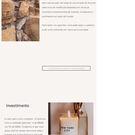
bem estruturado.
Ao longo da sua jornada há diversos
exercícios de meditação baseados em técnicas
orientais e ensinamentos de mestres, terapeutas e
professores ao redor do mundo.
Para sentir um gostinho, você pode fazer o cadastro
e dar uma conferida em como será a jornada!
Interessante! Quero me inscrever!
Investimento
O valor pelo curso completo - 21 práticas
mais o conteúdo adicional - é de R$440
(ou 12x de R$44). O objetivo é que você
possa usufruir desses exercícios onde e