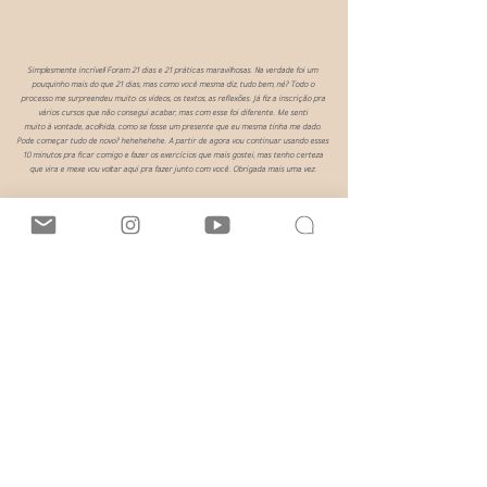
Simplesmente incrível! Foram 21 dias e 21 práticas maravilhosas. Na verdade foi um
pouquinho mais do que 21 dias, mas como você mesma diz, tudo bem, né? Todo o
processo me surpreendeu muito: os vídeos, os textos, as reflexões. Já fiz a inscrição pra
vários cursos que não consegui acabar, mas com esse foi diferente. Me senti
muito à vontade, acolhida, como se fosse um presente que eu mesma tinha me dado.
Pode começar tudo de novo? hehehehehe. A partir de agora vou continuar usando esses
10 minutos pra ficar comigo e fazer os exercícios que mais gostei, mas tenho certeza
que vira e mexe vou voltar aqui pra fazer junto com você. Obrigada mais uma vez.
Quero!
A BIA