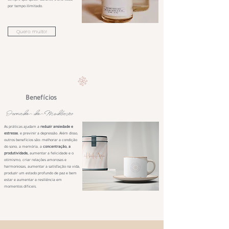
sempre
que quiser durante o ano todo,
por tempo ilimitado.
Quero muito!
Benefícios
Jornada da Meditação
As práticas ajudam a
reduzir ansiedade e
estresse
, e previnir a depressão. Além disso,
outros benefícios são: melhorar a condição
do sono, a memória, a
concentração, a
produtividade,
aumentar a felicidade e o
otimismo, criar relações amorosas e
harmoniosas, aumentar a satisfação na vida,
produzir um estado profundo de paz e bem
estar e aumentar a resiliência em
momentos difíceis.