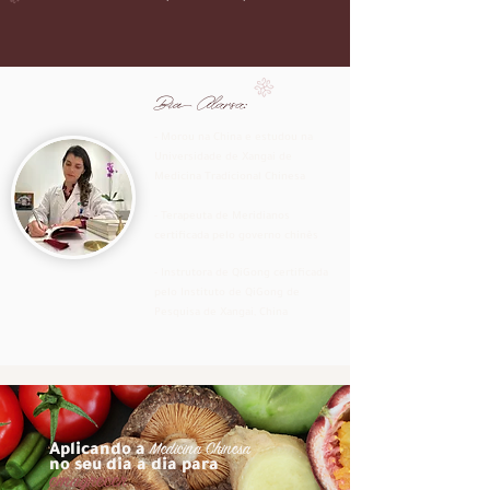
Bia Alarsa:
- Morou na China e estudou na
Universidade de Xangai de
Medicina Tradicional Chinesa
- Terapeuta de Meridianos
certificada pelo governo chinês
- Instrutora de QiGong certificada
pelo Instituto de QiGong de
Pesquisa de Xangai
, China
Medicina Chinesa
Aplicando a
no seu dia a dia para
emagrecer