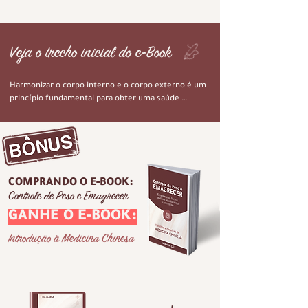
Veja o trecho inicial do e-Book
Harmonizar o corpo interno e o corpo externo é um 
princípio fundamental para obter uma saúde 
genuína a longo prazo. Os antigos sábios chineses 
compreenderam essa conexão intrínseca entre o 
interior e o exterior e expressaram esse conceito 
de maneira clara: ‘yi nei yang”(保养内养外), que 
mostra a importância de nutrir o interior para que 
ele brilhe, e cuidar do exterior com carinho. Essa 
COMPRANDO O E-BOOK:
sabedoria ancestral nos lembra que a verdadeira 
Controle de Peso e Emagrecer
beleza só é alcançável quando estamos 
GANHE O E-BOOK:
verdadeiramente saudáveis, tanto por dentro 
quanto por fora.
Introdução à Medicina Chinesa