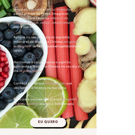
receitas terapêuticas
Inclua na sua rotina
para Controle de Peso e Emagrecer,
colesterol alto,
inclusive para casos de
retenção de líquido, inchaço, intestino preso
,
entre outros
Aplique no seu dia a dia os segredos
que ajudam
milenares da
Medicina Chinesa
no emagrecer
de forma saudável equilibrando seu
corpo
Harmonize o corpo, mente e espírito
aplicando a Medicina Chinesa no seu dia a
de forma prática
dia
hábitos chinese
s
Conheça e pratique
que
vão fazer a diferença na sua dieta
emagrecer
Feito para pessoas que buscam
de forma saudável
usando a dietoterapia
EU QUERO