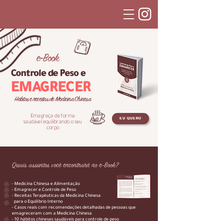
e-Book
Controle de Peso e
EMAGRECER
Hábitos e receitas de Medicina Chinesa
Emagreça de forma
EU QUERO
saudável equilibrando o seu
corpo
Quais assuntos você encontrará no e-Book?
- Medicina Chinesa e Alimentação
- Emagrecer e Controle de Peso
- Receitas Terapêuticas da Medicina Chinesa
para o Equilíbrio Interno
- Casos reais com recomendações detalhadas de pessoas que
emagreceram com a Medicina Chinesa
- 10 hábitos chineses saudáveis para controle de peso